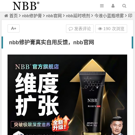
首页
nbb修护膏
nbb官网
nbb延时喷剂
今液小蓝瓶喷雾
印
度真大膏
帝王神片
微信：nbb86a
海绵勃士
皇帝油；真大膏
A+
发表评论
190 次浏览
正文
nbb修护膏真实自用反馈，nbb官网