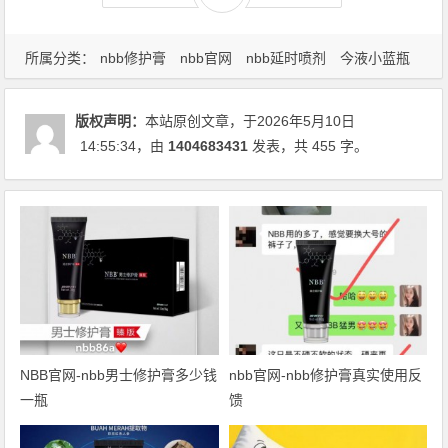
所属分类：
nbb修护膏
nbb官网
nbb延时喷剂
今液小蓝瓶
喷雾
印度真大膏
帝王神片
微信：nbb86a
海绵勃士
皇
帝油；真大膏
版权声明：
本站原创文章，于2026年5月10日
14:55:34
，由
1404683431
发表，共 455 字。
NBB官网-nbb男士修护膏多少钱
nbb官网-nbb修护膏真实使用反
一瓶
馈