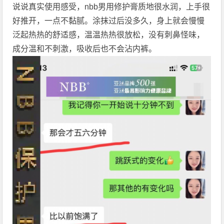
说说真实使用感受，nbb男用修护膏质地很水润，上手很
好推开，一点不黏腻。涂抹过后没多久，身上就会慢慢
泛起热热的舒适感，温温热热很放松，没有刺鼻怪味，
成分温和不刺激，吸收后也不会沾内裤。